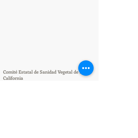
Comité Estatal de Sanidad Vegetal de Baja
California
Aviso de privacidad
Tels.
(686) 580-08-86
y
562-17-54
Km. 1.5 Carretera a San Felipe, S/N.
Col. Xochimilco, Mexicali. Baja California.